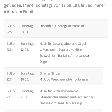
gefunden.
Immer sonntags von 17 bis 18 Uhr und immer
mit freiem Eintritt.
BuBo
Sonntag,
Ensemble „Florilegium Musicum“
225
08.03.
BuBo
Sonntag,
Musik für Gesangsduo und Orgel
226
12.04.
J. Ferchow – Sopran, M. Müller-
Schweinitz – Bariton, Arno Janssen –
Orgel
BuBo
Sonntag,
Offenes Singen
227
10.05.
Mit Udo Wesche und Arno Janssen
BuBo
Sonntag,
Musik für Gitarrenensemble
228
21.06.
Gitarrenschülerinnen und -schüler der
Klasse Cordula Müller-Hörseljau