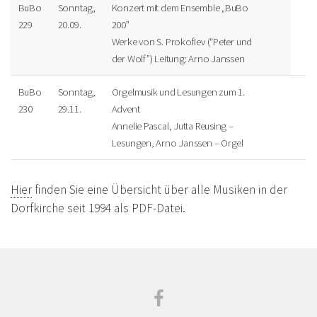
BuBo
Sonntag,
Konzert mit dem Ensemble „BuBo
229
20.09.
200”
Werke von S. Prokofiev (“Peter und
der Wolf”) Leitung: Arno Janssen
BuBo
Sonntag,
Orgelmusik und Lesungen zum 1.
230
29.11.
Advent
Annelie Pascal, Jutta Reusing –
Lesungen, Arno Janssen – Orgel
Hier
finden Sie eine Übersicht über alle Musiken in der
Dorfkirche seit 1994 als PDF-Datei.